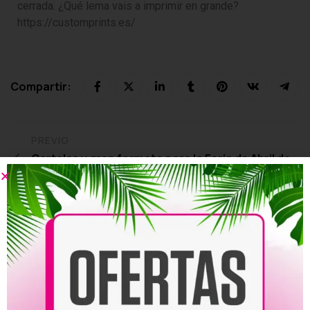
cerrada. ¿Qué lema vais a imprimir en grande?
https://customprints.es/
Compartir:
PREVIO
Carteles y gran formato para la Feria de Abril de
Sevilla: identidad y presencia en tu evento
PRÓXIMO
Productos personalizados para el Día del
Trabajador: camisetas, lonas y carteles para el 1
de mayo