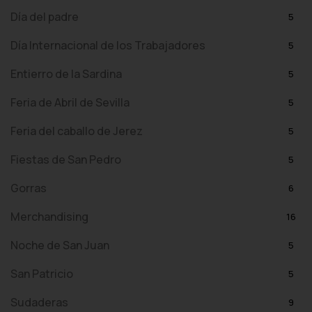
Día del padre
5
Día Internacional de los Trabajadores
5
Entierro de la Sardina
5
Feria de Abril de Sevilla
5
Feria del caballo de Jerez
5
Fiestas de San Pedro
5
Gorras
6
Merchandising
16
Noche de San Juan
5
San Patricio
5
Sudaderas
9