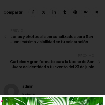
Compartir:
PREVIO
Lonas y photocalls personalizados para San
Juan: máxima visibilidad en tu celebración
PRÓXIMO
Carteles y gran formato para la Noche de San
Juan: da identidad a tu evento del 23 de junio
admin
Website