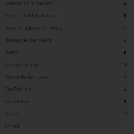
Entierro de la Sardina
5
Feria de Abril de Sevilla
5
Feria del caballo de Jerez
5
Fiestas de San Pedro
5
Gorras
6
Merchandising
16
Noche de San Juan
5
San Patricio
5
Sudaderas
9
Tazas
12
Vinilos
1