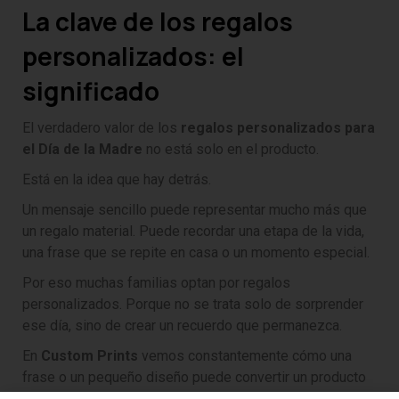
La clave de los regalos
personalizados: el
significado
El verdadero valor de los
regalos personalizados para
el Día de la Madre
no está solo en el producto.
Está en la idea que hay detrás.
Un mensaje sencillo puede representar mucho más que
un regalo material. Puede recordar una etapa de la vida,
una frase que se repite en casa o un momento especial.
Por eso muchas familias optan por regalos
personalizados. Porque no se trata solo de sorprender
ese día, sino de crear un recuerdo que permanezca.
En
Custom Prints
vemos constantemente cómo una
frase o un pequeño diseño puede convertir un producto
sencillo en algo realmente emocionante.