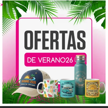
Regalos personalizados
desde San Pedro del Pinatar
Si estás buscando
ideas originales de regalos
personalizados para el Día de la Madre
, lo ideal es
contar con un lugar especializado en este tipo de
productos.
En
Custom Prints
diseñamos y producimos productos
personalizados pensados para celebraciones y
momentos especiales.
Trabajamos desde San Pedro del Pinatar y ayudamos a
transformar ideas en regalos únicos.
Porque al final, el mejor regalo para el Día de la Madre no
es el más grande ni el más caro… sino el que demuestra
que realmente has pensado en ella.