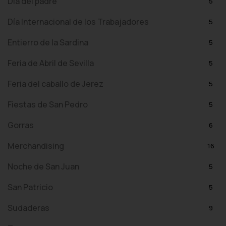
Día del padre
5
Día Internacional de los Trabajadores
5
Entierro de la Sardina
5
Feria de Abril de Sevilla
5
Feria del caballo de Jerez
5
Fiestas de San Pedro
5
Gorras
6
Merchandising
16
Noche de San Juan
5
San Patricio
5
Sudaderas
9