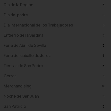
Día de la Región
5
Día del padre
5
Día Internacional de los Trabajadores
5
Entierro de la Sardina
5
Feria de Abril de Sevilla
5
Feria del caballo de Jerez
5
Fiestas de San Pedro
5
Gorras
6
Merchandising
16
Noche de San Juan
5
San Patricio
5