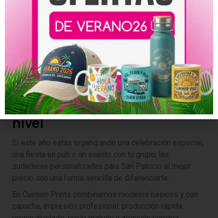
En próximas celebraciones
En reuniones del grupo
Como recuerdo del evento
Incluso como prenda habitual
Es una inversión pequeña que genera recuerdo a largo
plazo.
Este San Patricio, sube el
nivel
Si este año estás organizando una celebración especial,
una fiesta en pub o un evento con tu grupo, las
sudaderas personalizadas para San Patricio al mejor
precio son una forma sencilla de diferenciarte.
En Custom Prints combinamos modelos básicos y con
capucha, impresión profesional, producción rápida,
precio ajustado, envío gratuito y atención cercana.