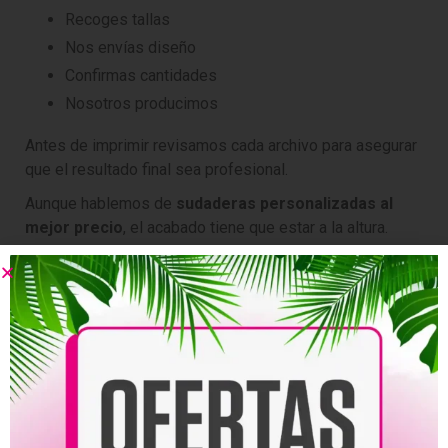
Recoges tallas
Nos envías diseño
Confirmas cantidades
Nosotros producimos
Antes de imprimir revisamos cada archivo para asegurar
que el resultado final sea profesional.
Aunque hablemos de
sudaderas personalizadas al
mejor precio
, el acabado tiene que estar a la altura.
Una sudadera que va más
allá de la fiesta
Lo mejor de una sudadera personalizada es que no se
queda solo para el 17 de marzo.
La puedes usar: