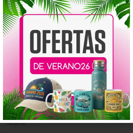
montaje sea sencillo, las estructuras estables y el
material preparado para usar.
En pocos minutos tienes listo el rincón más fotografiado
de la noche.
Un photocall que convierte
tu fiesta en evento
Normalmente, lo que pasa cuando colocas un photocall
bien diseñado es que la gente se acerca, se agrupa, se
hacen fotos y las suben a redes.
Así tu fiesta deja de ser una simple celebración para
convertirse en un evento
.
Un photocall personalizado para Fiesta de San Patricio
no es solo decoración. Es experiencia, visibilidad y
recuerdo.