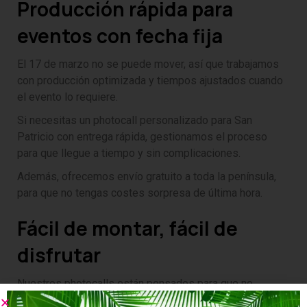
Producción rápida para
eventos con fecha fija
El 17 de marzo no se puede mover, así que trabajamos
con producción optimizada y tiempos ajustados cuando
el evento lo requiere.
Si necesitas un photocall personalizado para San
Patricio con entrega rápida, gestionamos el proceso
para que llegue a tiempo y sin complicaciones.
Además, ofrecemos envío gratuito a toda la península,
para que no tengas costes sorpresa de última hora.
Fácil de montar, fácil de
disfrutar
Nuestros photocalls están pensados para que no
necesites conocimientos técnicos. La idea es que el