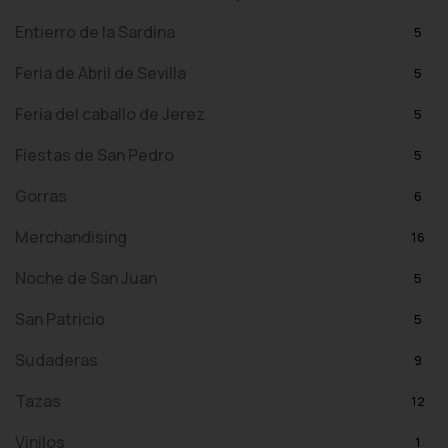
Entierro de la Sardina
5
Feria de Abril de Sevilla
5
Feria del caballo de Jerez
5
Fiestas de San Pedro
5
Gorras
6
Merchandising
16
Noche de San Juan
5
San Patricio
5
Sudaderas
9
Tazas
12
Vinilos
1